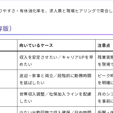
りやすさ・有休消化率を、求人票と現場ヒアリングで突合し
存版）
向いているケース
注意点
収入を安定させたい／キャリアUPを早
残業実
めたい
を現場
送迎・家事と両立／段階的に勤務時間
ピーク
を延ばしたい
を明確
世帯収入調整／社保加入ラインを配慮
月のシ
したい
を事前
少ない出勤回数で収入確保／日中時間
仮眠・