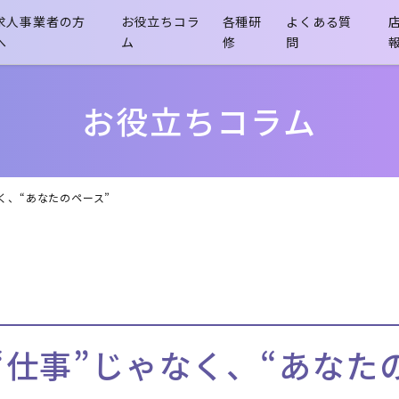
求人事業者の方
お役立ちコラ
各種研
よくある質
へ
ム
修
問
- 介護職員初任者研修
お役立ちコラム
く、“あなたのペース”
“仕事”じゃなく、“あなた