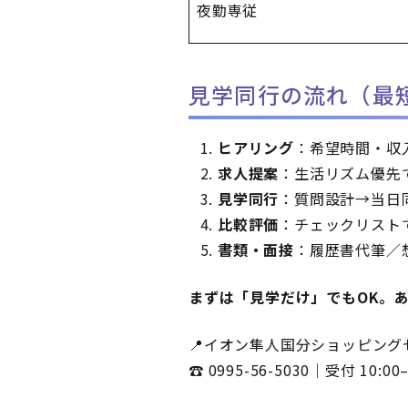
夜勤専従
見学同行の流れ（最
ヒアリング
：希望時間・収
求人提案
：生活リズム優先
見学同行
：質問設計→当日
比較評価
：チェックリスト
書類・面接
：履歴書代筆／
まずは「見学だけ」でもOK。
📍イオン隼人国分ショッピング
☎
0995-56-5030
｜受付 10:0