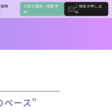
店舗情
お急ぎ面談・相談予
ご相談お申し込
報
約
み
のペース”