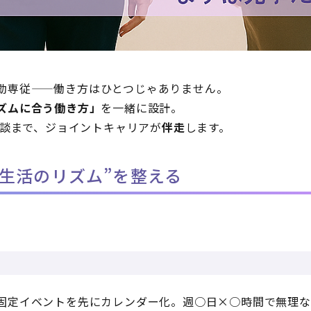
勤専従——働き方はひとつじゃありません。
ズムに合う働き方」
を一緒に設計。
相談まで、ジョイントキャリアが
伴走
します。
生活のリズム”を整える
固定イベントを先にカレンダー化。週○日×○時間で無理な