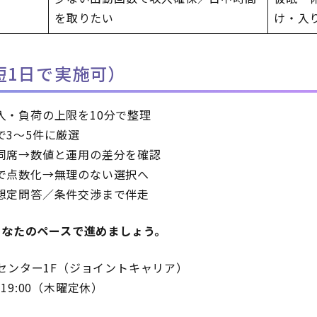
を取りたい
け・入
短1日で実施可）
入・負荷の上限を10分で整理
で3〜5件に厳選
同席→数値と運用の差分を確認
で点数化→無理のない選択へ
想定問答／条件交渉まで伴走
あなたのペースで進めましょう。
センター1F（ジョイントキャリア）
0–19:00（木曜定休）