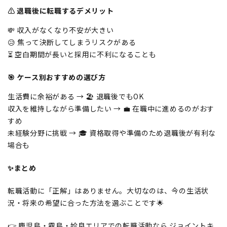
⚠️ 退職後に転職するデメリット
💸 収入がなくなり不安が大きい
😥 焦って決断してしまうリスクがある
⏳ 空白期間が長いと採用に不利になることも
🎯 ケース別おすすめの選び方
生活費に余裕がある → 🏖 退職後でもOK
収入を維持しながら準備したい → 💼 在職中に進めるのがおす
すめ
未経験分野に挑戦 → 🎓 資格取得や準備のため退職後が有利な
場合も
✨まとめ
転職活動に「正解」はありません。大切なのは、今の生活状
況・将来の希望に合った方法を選ぶことです🌟
👉 鹿児島・霧島・姶良エリアでの転職活動なら ジョイントキ