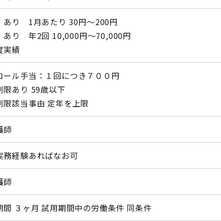
あり 1月あたり 30円〜200円
あり 年2回 10,000円〜70,000円
度実績
コール手当：１回につき７００円
制限あり 59歳以下
制限該当事由 定年を上限
護師
実務経験あればなお可
護師
期間 ３ヶ月 試用期間中の労働条件 同条件