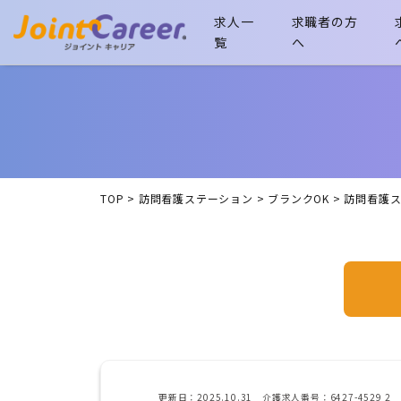
求人一
求職者の方
覧
へ
TOP
>
訪問看護ステーション
>
ブランクOK
>
訪問看護
更新日：2025.10.31 介護求人番号：6427-4529 2