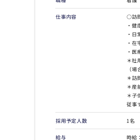
職種
看護
仕事内容
○訪
・健
・日
・在
・医
＊社
（場
＊訪
＊産
＊子
従事
採用予定人数
1名
給与
時給：