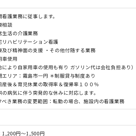
問看護業務に従事します。
康相談
常生活の介護業務
宅リハビリテーション看護
療及び精神面の支援 ・その他付随する業務
用車使用
合により自家用車の使用も有り ガソリン代は会社負担あり
問エリア：霧島市一円 ＊制服貸与制度あり
前産後＆育児休業の取得率＆復帰率１００％
供の病気に伴う突発的な休みに対応します。
すべき業務の変更範囲：転勤の場合、施設内の看護業務
1,200円〜1,500円