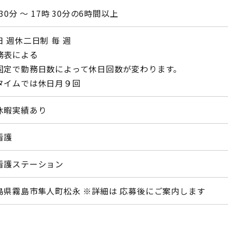
 30分 〜 17時 30分の6時間以上
 週休二日制 毎 週
務表による
固定で勤務日数によって休日回数が変わります。
タイムでは休日月９回
休暇実績あり
看護
看護ステーション
島県霧島市隼人町松永 ※詳細は 応募後にご案内します