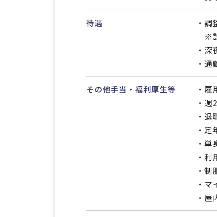
待遇
・調
※診
・深
・通
その他手当・福利厚生等
・雇
・週
・退
・定
・単
・利
・制
・マ
・屋