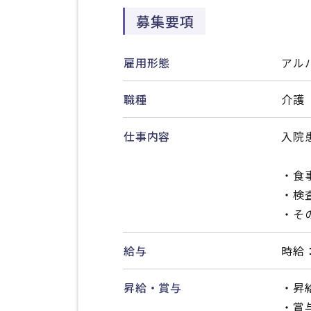
募集要項
雇用形態
アル
職種
介護
仕事内容
入院
・食
・検
・そ
給与
時給：
昇給・賞与
・昇
・賞