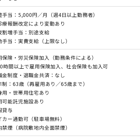
整手当：5,000円／月（週4日以上勤務者）
療報酬改定により変動あり
夜割増手当：別途支給
勤手当：実費支給（上限なし）
用保険・労災保険加入（勤務条件による）
20時間以上で雇用保険加入、社会保険も加入可
職金制度・退職金共済：なし
年制：63歳（再雇用あり／65歳まで）
身用・世帯用住宅あり
用可能託児施設あり
服貸与
イカー通勤可（駐車場無料）
内禁煙（病院敷地内全面禁煙）