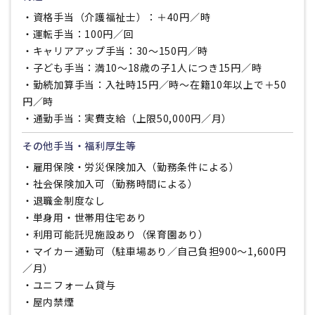
・資格手当（介護福祉士）：＋40円／時
・運転手当：100円／回
・キャリアアップ手当：30〜150円／時
・子ども手当：満10〜18歳の子1人につき15円／時
・勤続加算手当：入社時15円／時〜在籍10年以上で＋50
円／時
・通勤手当：実費支給（上限50,000円／月）
その他手当・福利厚生等
・雇用保険・労災保険加入（勤務条件による）
・社会保険加入可（勤務時間による）
・退職金制度なし
・単身用・世帯用住宅あり
・利用可能託児施設あり（保育園あり）
・マイカー通勤可（駐車場あり／自己負担900〜1,600円
／月）
・ユニフォーム貸与
・屋内禁煙