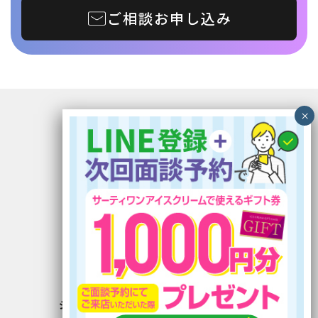
ご相談お申し込み
〒899-5117 鹿児島県霧島市隼人町見次1229
イオン隼人国分ショッピングセンター1F
電話番号：0995-56-5030
FAX番号：0995-56-5033
定休日：木曜日
営業時間：10:00〜19:00 (最終受付)
有料職業紹介事業 46-ユ-300220
労働者派遣事業許可番号 派 46-300275
ジョイントキャリア
公式LINE
›