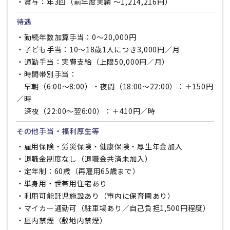
・賞与：年3回（前年度実績 〜1,214,216円）
待遇
・勤続年数加算手当：0〜20,000円
・子ども手当：10〜18歳1人につき3,000円／月
・通勤手当：実費支給（上限50,000円／月）
・時間帯別手当：
早朝（6:00〜8:00）・夜間（18:00〜22:00）：＋150円
／時
深夜（22:00〜翌6:00）：＋410円／時
その他手当・福利厚生等
・雇用保険・労災保険・健康保険・厚生年金加入
・退職金制度なし（退職金共済未加入）
・定年制：60歳（再雇用65歳まで）
・単身用・世帯用住宅あり
・利用可能託児施設あり（市内に保育園あり）
・マイカー通勤可（駐車場あり／自己負担1,500円程度）
・屋内禁煙（敷地内禁煙）