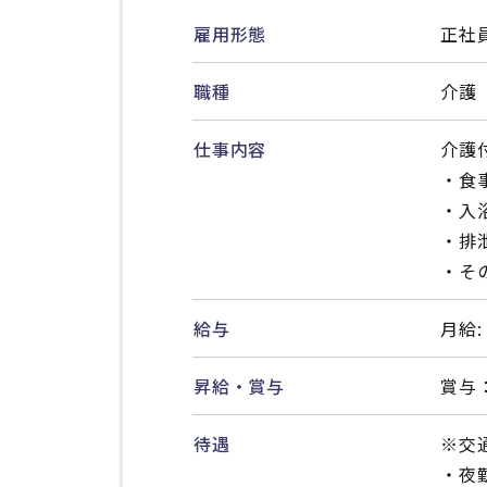
雇用形態
正社
職種
介護
仕事内容
介護
・食
・入
・排
・そ
給与
月給:
昇給・賞与
賞与
待遇
※交
・夜勤