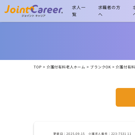
求人一
求職者の方
覧
へ
TOP
>
介護付有料老人ホーム
>
ブランクOK
>
介護付有
更新日：2025.09.15 介護求人番号：223-7531 11