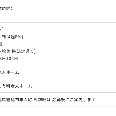
業時間】
日］
制(4週8休)
暇］
有給休暇(法定通り)
日105日
老人ホーム
付有料老人ホーム
島県霧島市隼人町 ※詳細は 応募後にご案内します