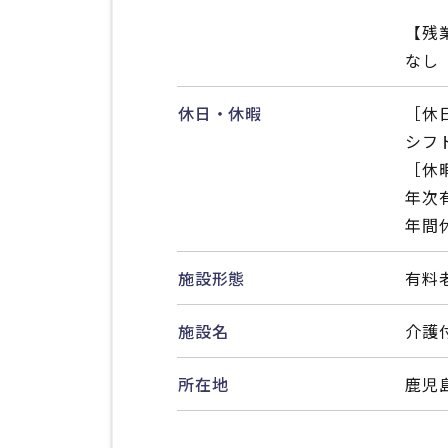
【残
なし
休日・休暇
［休
シフト
［休
年次
年間休
施設形態
有料
施設名
介護
所在地
鹿児