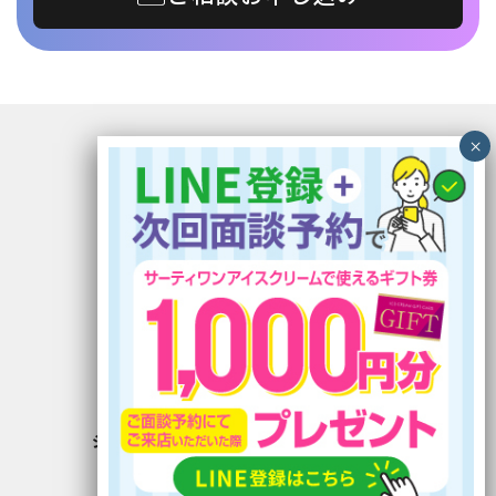
〒899-5117 鹿児島県霧島市隼人町見次1229
イオン隼人国分ショッピングセンター1F
電話番号：0995-56-5030
FAX番号：0995-56-5033
定休日：木曜日
営業時間：10:00〜19:00 (最終受付)
有料職業紹介事業 46-ユ-300220
労働者派遣事業許可番号 派 46-300275
ジョイントキャリア
公式LINE
›
介護研修
公式LINE
›