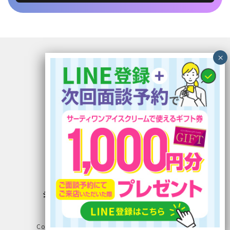
〒899-5117 鹿児島県霧島市隼人町見次1229
イオン隼人国分ショッピングセンター1F
電話番号：0995-56-5030
FAX番号：0995-56-5033
定休日：木曜日
営業時間：10:00〜19:00 (最終受付)
有料職業紹介事業 46-ユ-300220
労働者派遣事業許可番号 派 46-300275
ジョイントキャリア
公式LINE
›
介護研修
公式LINE
›
Copyright © 2025 JointCareer. All Rights Reserved.