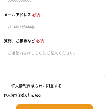
メールアドレス
必須
必
質問、ご相談など
必須
須
求
人
名
お
電
話
番
号
個
個人情報保護方針に同意する
人
情
個人情報保護方針を見る
報
保
護